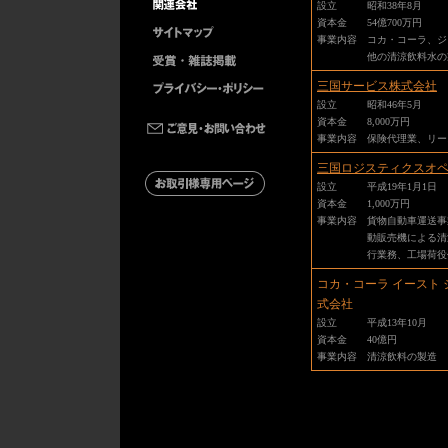
設立
昭和38年8月
資本金
54億700万円
事業内容
コカ・コーラ、ジ
他の清涼飲料水の
三国サービス株式会社
設立
昭和46年5月
資本金
8,000万円
事業内容
保険代理業、リー
三国ロジスティクスオ
設立
平成19年1月1日
資本金
1,000万円
事業内容
貨物自動車運送事
動販売機による清
行業務、工場荷役
コカ・コーラ イースト 
式会社
設立
平成13年10月
資本金
40億円
事業内容
清涼飲料の製造