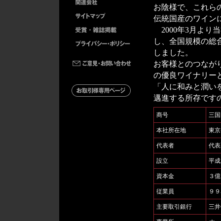
お陰様で、これら
伝統国産のワイン
2000年3月よ
し、全国規模の総
しました。
お客様とのつなが
の優良ワイナリー
「人に和みと潤い
邁進する所存です
商号
三国
本社所在地
東京
代表者
代
設立
平成
資本金
３億
従業員
９９
主要取引銀行
三井