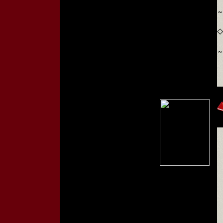
～
◇
～