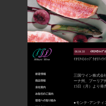
06.04.10
ｲﾀﾘｱのﾄｯﾌﾟ
ｲﾀﾘｱのﾄｯﾌﾟｸｵﾘﾃｨ
三国ワイン株式会
ーナ州、プーリア州
15日（月）より発
●モンテ･アンティコ 