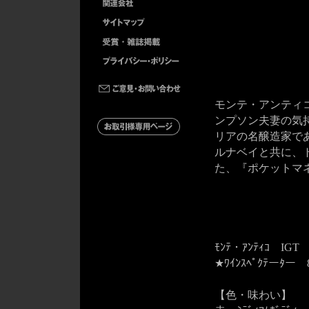
モンテ・アンティ
ンプソン夫妻の気
リアの名醸造家で
ルナベイと共に、
た、『ポケットマ
ﾓﾝﾃ・ｱﾝﾃｨｺ IGT
★ﾜｲﾝｽﾍﾟｸﾃーﾀー 8
【色・味わい】