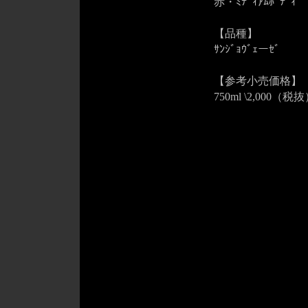
赤・ﾐﾃﾞｨｱﾑﾎﾞﾃﾞｨ
【品種】
ｻﾝｼﾞｮｳﾞｪーｾﾞ
【参考小売価格】
750ml \2,000（税