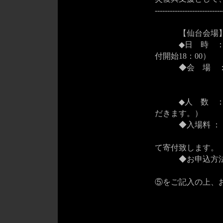
---------------------------
【仙台会場
◆日 時 ： 20
付開始18：00）
◆会 場 ： 
宮城県仙台
Tel：022
◆人 数 ： 会
だきます。）
◆入場料 ： 1名
日本赤十字
て寄付致します。
◆お申込方
件名に御自
⑤をご記入の上、
① 希望
② 
③ お