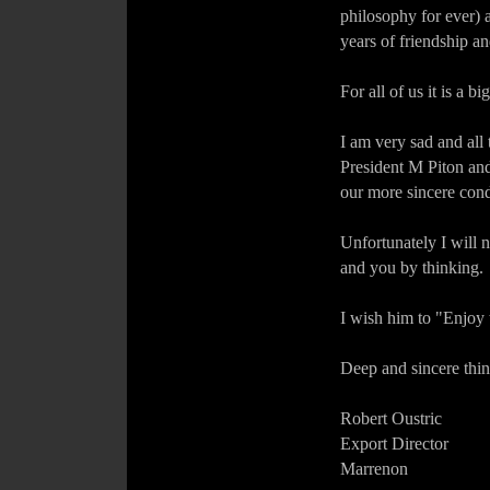
philosophy for ever) a
years of friendship an
For all of us it is a 
I am very sad and all
President M Piton and
our more sincere con
Unfortunately I will n
and you by thinking.
I wish him to "Enjoy t
Deep and sincere thin
Robert Oustric
Export Director
Marrenon