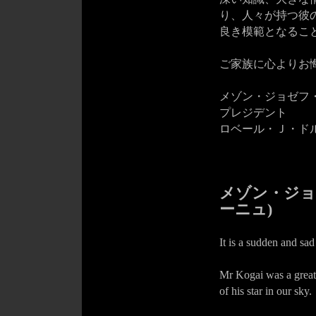
り、人々が持つ彼
良き模範となるこ
ご家族に心よりお
メゾン・ジョゼフ
プレジデント
ロベール・Ｊ・ド
メゾン・ジョ
ーニュ)
It is a sudden and sa
Mr Kogai was a great 
of his star in our sky.