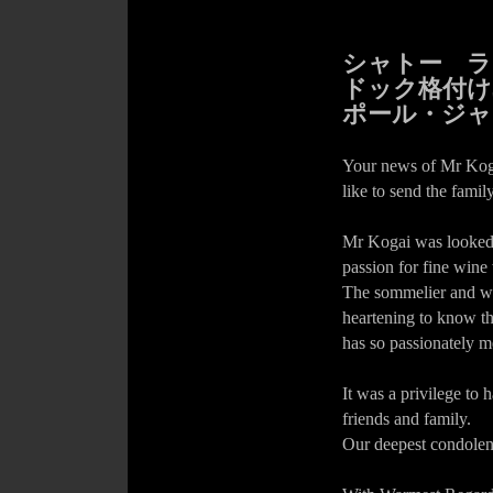
シャトー ラ
ドック格付け3
ポール・ジャ
Your news of Mr Koga
like to send the fami
Mr Kogai was looked u
passion for fine wine
The sommelier and win
heartening to know th
has so passionately m
It was a privilege to
friends and family.
Our deepest condolenc