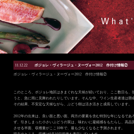
11.12.22
ボジョレ・ヴィラージュ・ヌーヴォー2012 作付け情報②
ボジョレ・ヴィラージュ・ヌーヴォー2012 作付け情報②
このところ、ボジョレ地区はきまぐれな天候が続いており、ここ数日も、
うと、急に雨に見舞われたりしています。そんな中、ワイン生産者達は懸
その結果、不安定な天候ながら、ぶどう樹は活き活きと成長しています。
2012年の出来は、良い面と悪い面、両方の要素を含む特別な年になるであ
ず、引きしまった小さいぶどうの実は、味わいに凝縮感をもたらし、高品
させる半面、収穫量がここ10年で、最も少なくなると予測されます。