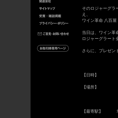
そのロジャーグラ
え、
ワイン革命 八百屋
当日は、ワイン革
ロジャーグラート
さらに、プレゼン
【日時】 2012
【場所】 ワイ
〒530－004
TEL：06-
【最寄駅】 地下
地下鉄堺筋