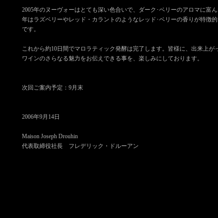
2005年のヌーヴォーはとても深い色合いで、ダーク･ベリーのアロマに富んだ
年はラズベリーやレッド・カラントのようなレッド･ベリーの香りが特徴的
です。
これから約10日間でマロラティック発酵は完了します。皆様に、出来上が
ワインのさらなる魅力をお伝えできる事を、楽しみにしております。
次回ご案内予定：9月末
2006年9月14日
Maison Joseph Drouhin
代表取締役社長 フレデリック・ドルーアン