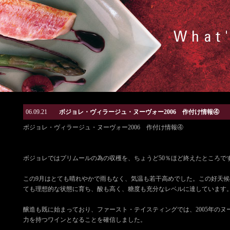
06.09.21
ボジョレ・ヴィラージュ・ヌーヴォー2006 作付け情報④
ボジョレ・ヴィラージュ・ヌーヴォー2006 作付け情報④
ボジョレではプリムールの為の収穫を、ちょうど50％ほど終えたところで
この9月はとても晴れやかで雨もなく、気温も若干高めでした。この好天候
ても理想的な状態に育ち、酸も高く、糖度も充分なレベルに達しています
醸造も既に始まっており、ファースト・テイスティングでは、2005年のヌ
力を持つワインとなることを確信しました。