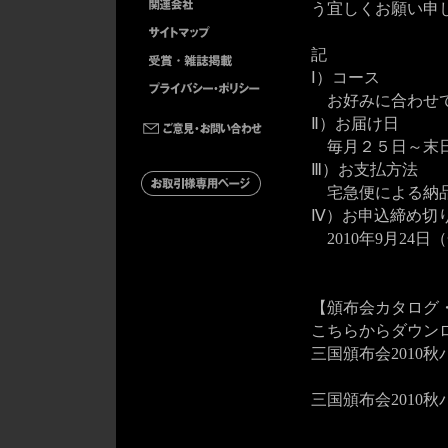
う宜しくお願い申
記
Ⅰ）コース
お好みに合わせて
Ⅱ）お届け日
毎月２５日～末日
Ⅲ）お支払方法
宅急便による納品
Ⅳ）お申込締め切
2010年9月24
【頒布会カタログ
こちらからダウン
三国頒布会2010
三国頒布会2010