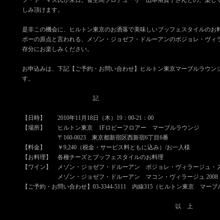
フ・トーマス氏が来日。食空間プロデューサー山本侑貴子さんとの、楽し
しみ頂けます。
是非この機会に、ヒルトン東京のお洒落で美味しいブッフェスタイルのお
ボーの原点と言われる、メゾン・ジョゼフ・ドルーアンのボジョレ・ヴィ
存分にお楽しみください。
お申込みは、下記【ご予約・お問い合わせ】ヒルトン東京マーブルラウン
す。
記
【日時】 2010年11月18日（木）19：00-21：00
【場所】 ヒルトン東京 1Fロビーフロアー マーブルラウンジ
〒160-0023 東京都新宿区西新宿6丁目6番
【料金】 ￥9,240（税金・サービス料ともに込み）/お一人様
【お料理】 各種チーズとブッフェスタイルのお料理
【ワイン】 メゾン・ジョゼフ・ドルーアン ボジョレ・ヴィラージュ・ヌー
メゾン・ジョゼフ・ドルーアン マコン・ヴィラージュ 2008
【ご予約・お問い合わせ】03-3344-5111 内線315（ヒルトン東京 マー
以 上